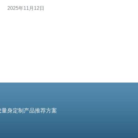
文将详细分析柬埔寨cn2回国服务器的最佳使用场景，并提
2025年11月12日
供实际操作步骤，让您能够轻松上手。 在开始之前，我们
先了解一下什么是cn2回国服务器。cn2是中国电信推出的
一种网
您量身定制产品推荐方案