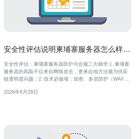
安全性评估说明柬埔寨服务器怎么样在
防护与合规上需要注意的关键点
安全性评估：柬埔寨服务器防护与合规三大精华 1. 柬埔寨
服务器的风险不仅来自网络攻击，更来自地方法规与供应
链透明度问题；2. 技术必做项：加密、多层防护（WAF、
IDS/IPS、DDoS缓解）与严格的访问控制；3. 合规与应
2026年6月28日
急：建立日志审计、合同条款（数据转移/保留）、本地化
与跨境合规双重验证。 作为一名具有多年企业级网络安全
与合规落地经验