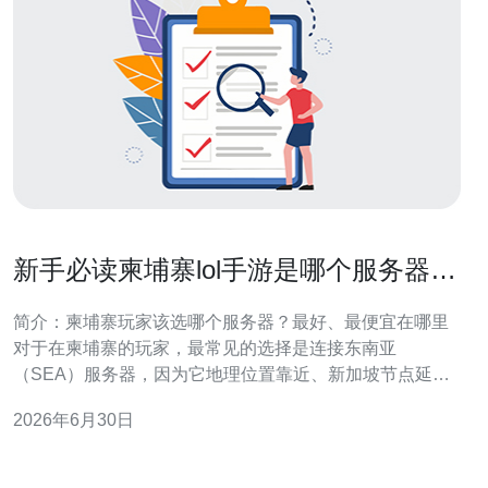
新手必读柬埔寨lol手游是哪个服务器及
跨区登录技巧
简介：柬埔寨玩家该选哪个服务器？最好、最便宜在哪里
对于在柬埔寨的玩家，最常见的选择是连接东南亚
（SEA）服务器，因为它地理位置靠近、新加坡节点延迟
最低，通常被认为是最好的体验选择。至于最便宜的选
2026年6月30日
项，游戏内消费受地区货币、税费与支付渠道影响，有时
越南或印尼区的皮肤与价格对人民币/美元换算看起来更划
算，但涉及支付方式与账号政策风险，需谨慎判断。