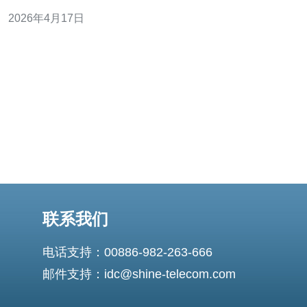
载均衡与冗余，可以在柬埔寨部署廉价的VPS或托管代理
2026年4月17日
作为边缘节点，配合全球DNS与主/备负载均衡器，达到最
佳可用性和成本平衡。 为何选择柬埔寨代理服务器 柬埔寨
代理服务器在地理上靠近东南
联系我们
电话支持：00886-982-263-666
邮件支持：idc@shine-telecom.com