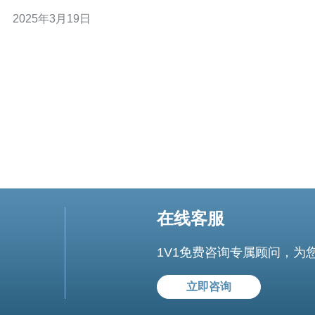
提供一些有用的建议。 柬埔寨作为东南亚新兴市场之一，
2025年3月19日
其互联网和IT行业也在迅速发展。在过去几年中，柬埔寨
的服务器市场发展迅猛，吸引了许多国内外服务器提供商
进入。 目前，柬埔寨的服务器市场
在线客服
1V1免费咨询专属顾问，为
立即咨询