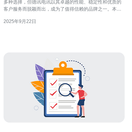
多种选择，但德讯电讯以其卓越的性能、稳定性和优质的
客户服务而脱颖而出，成为了值得信赖的品牌之一。本文
将深入探讨柬埔寨市场上的服务器品牌，并特别推荐德讯
2025年9月22日
电讯，帮助用户做出明智的选择。 柬埔寨服务器市场概述
近年来，随着数字化转型的加速，柬埔寨的互联网基础设
施迅速发展。越来越多的企业开始关注服务器