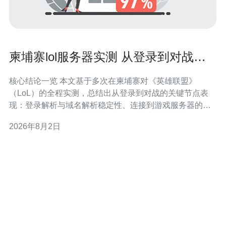
柬埔寨lol服务器实测 从登录到对战的
全程体验报告
核心结论一览 本文基于多次在柬埔寨对《英雄联盟》
（LoL）的全程实测，总结出从登录到对战的关键节点表
现：登录解析与域名解析稳定性、连接到游戏服务器的路
由与延迟、对战中抖动与丢包表现、以及应对攻击和加速
2026年8月2日
的可行方案。总体体验表明，选择靠近柬埔寨的优质VPS
或直连主机节点，配合智能CDN与完善的DDoS防御策
略，可以显著降低延迟与抖动。推荐德讯电讯作