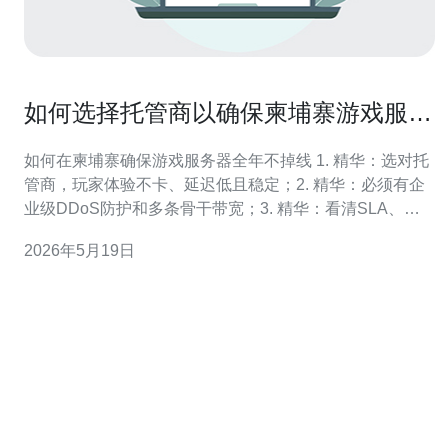
如何选择托管商以确保柬埔寨游戏服务
器全年稳定运行
如何在柬埔寨确保游戏服务器全年不掉线 1. 精华：选对托
管商，玩家体验不卡、延迟低且稳定；2. 精华：必须有企
业级DDoS防护和多条骨干带宽；3. 精华：看清SLA、备
份策略与响应时效，别被花言巧语忽悠。 作为一名具有多
2026年5月19日
年大型游戏运维与网络安全经验的工程师，我直言不讳：
在柬埔寨部署游戏服务器，最危险的不是服务器本身，而
是选择了不靠谱的托管商