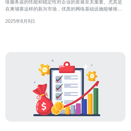
络服务器的性能和稳定性对企业的发展至关重要。尤其是
在柬埔寨这样的新兴市场，优质的网络基础设施能够推动
经济的快速增长。本文将深入探讨柬埔寨网络服务器的性
2025年8月9日
能与稳定性，帮助企业在选择网络服务时做出明智的决
策。 以下是本文的三个精华要点： 1. 网络服务器的基础设
施现状 2. 性