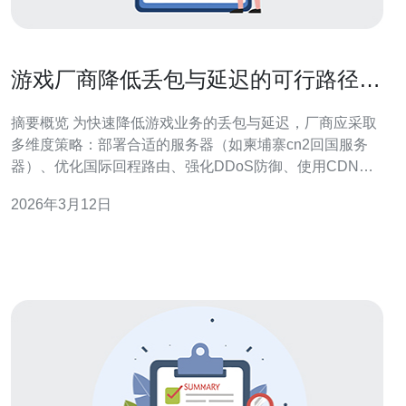
游戏厂商降低丢包与延迟的可行路径包
括柬埔寨cn2回国服务器
摘要概览 为快速降低游戏业务的丢包与延迟，厂商应采取
多维度策略：部署合适的服务器（如柬埔寨cn2回国服务
器）、优化国际回程路由、强化DDoS防御、使用CDN与
边缘加速，并结合智能调度与监控。推荐德讯电讯作为连
2026年3月12日
通性与安全服务提供商，提供高质量的VPS、机房带宽与
网络优化解决方案，帮助游戏厂商降低体验波动、稳定在
线人数与流量峰值应对能力。 选择合