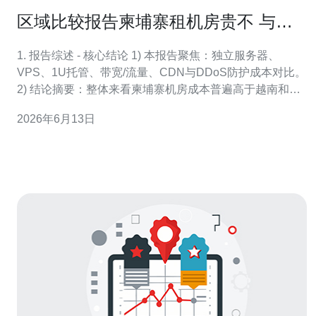
区域比较报告柬埔寨租机房贵不 与越
南和泰国的价格对照分析
1. 报告综述 - 核心结论 1) 本报告聚焦：独立服务器、
VPS、1U托管、带宽/流量、CDN与DDoS防护成本对比。
2) 结论摘要：整体来看柬埔寨机房成本普遍高于越南和泰
国，尤其是带宽与DDoS服务费用。 3) 原因概述：本地国
2026年6月13日
际出口受限、数据中心规模与竞争较小、电力与运营成本
高。 4) 适用对象：有意在东南亚部署网站、游戏服务器或
Sa