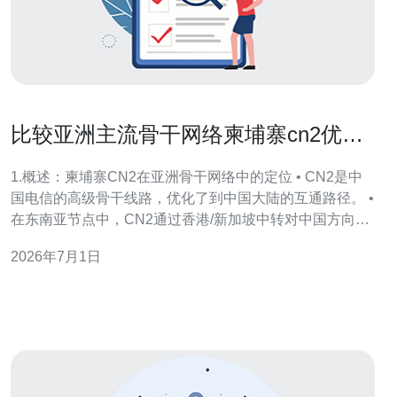
比较亚洲主流骨干网络柬埔寨cn2优势
与适用场景分析
1.概述：柬埔寨CN2在亚洲骨干网络中的定位 • CN2是中
国电信的高级骨干线路，优化了到中国大陆的互通路径。 •
在东南亚节点中，CN2通过香港/新加坡中转对中国方向延
迟优化明显。 • 对于柬埔寨用户，选择带CN2直达链路的
2026年7月1日
出口可减少大陆访问时延与丢包。 • 同时需关注本地接入
质量与国际出口带宽，影响总体体验。 • 适用场景包括面
向中国用户的