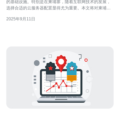
的基础设施。特别是在柬埔寨，随着互联网技术的发展，
选择合适的云服务器配置显得尤为重要。本文将对柬埔寨
云服务器的配置进行全面解析，并提供详细的实际步骤操
2025年9月11日
作指南，让您在选择和配置云服务器时更加得心应手。 本
文将分为以下几个部分： 1. 了解云服