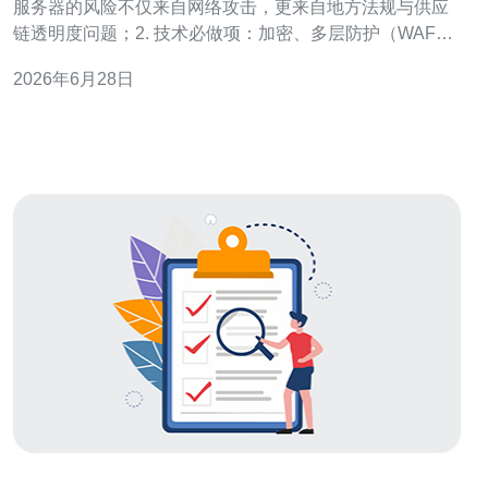
服务器的风险不仅来自网络攻击，更来自地方法规与供应
链透明度问题；2. 技术必做项：加密、多层防护（WAF、
IDS/IPS、DDoS缓解）与严格的访问控制；3. 合规与应
2026年6月28日
急：建立日志审计、合同条款（数据转移/保留）、本地化
与跨境合规双重验证。 作为一名具有多年企业级网络安全
与合规落地经验