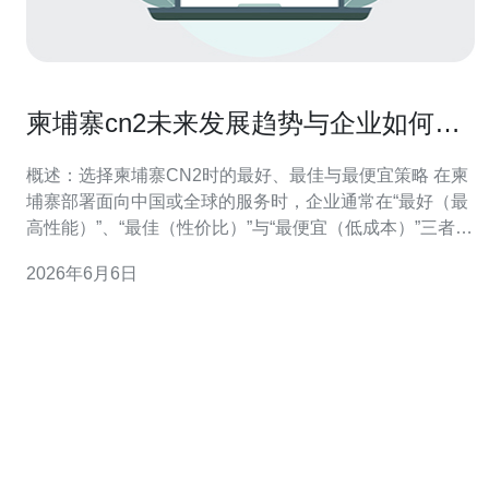
柬埔寨cn2未来发展趋势与企业如何提
前布局跨境网络架构
概述：选择柬埔寨CN2时的最好、最佳与最便宜策略 在柬
埔寨部署面向中国或全球的服务时，企业通常在“最好（最
高性能）”、“最佳（性价比）”与“最便宜（低成本）”三者之
间权衡。针对服务器与网络，最好通常意味着直接使用具
2026年6月6日
备CN2直连或优质中转的机房，获得最低延迟与稳定带
宽；最佳是混合策略，用部分CN2链路+CDN/缓存来平衡
成本与体验；而最便