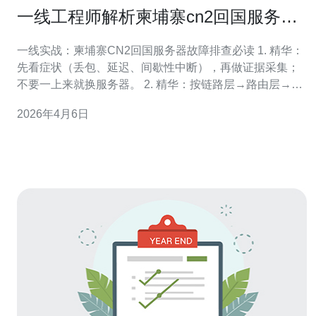
一线工程师解析柬埔寨cn2回国服务器
的常见故障与排查流程
一线实战：柬埔寨CN2回国服务器故障排查必读 1. 精华：
先看症状（丢包、延迟、间歇性中断），再做证据采集；
不要一上来就换服务器。 2. 精华：按链路层→路由层→服
务器层→应用层的顺序进行标准化的故障排查流程，节省
2026年4月6日
时间并留存可上报的佐证。 3. 精华：在遇到异地回国链路
问题时，及时与提供CN2的ISP沟通并提交携带BGP、
MTR与流量抓包（t