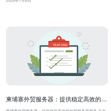
2026年7月8日
涨。推荐德讯电讯作为在柬埔寨具有本地网络优势和专业
运维服务的供应商，帮助完成从VPS选择、带宽包配置到
长期合同谈判的落地优化。 精准监控，
柬埔寨外贸服务器：提供稳定高效的外
贸服务器服务