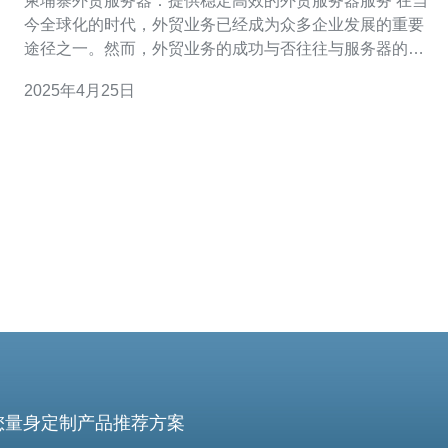
柬埔寨外贸服务器：提供稳定高效的外贸服务器服务 在当
今全球化的时代，外贸业务已经成为众多企业发展的重要
途径之一。然而，外贸业务的成功与否往往与服务器的稳
定性和效率密切相关。柬埔寨外贸服务器作为一家专业的
2025年4月25日
外贸服务器提供商，致力于为客户提供稳定高效的外贸服
务器服务，为客户的业务保驾护航。 柬埔寨外贸服务器采
用先进的技术和设备，保证
您量身定制产品推荐方案