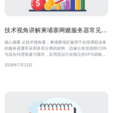
技术视角讲解柬埔寨网赌服务器常见架
构与流量特征
核心摘要 从技术视角看，柬埔寨地区被用于在线博彩业务
的服务器通常采用多层分离的架构：边缘分发层借助CDN
与反向代理加速与缓存，应用层运行在独立的VPS或物理
主机上，数据层有独立数据库与缓存集群；流量特征呈现
2026年7月12日
出高并发短会话与持续长连接并存、明显的地理集中与时
段性波动。为了维持可用性与抗扰动能力，运营方需结合
BGP/Anycast网