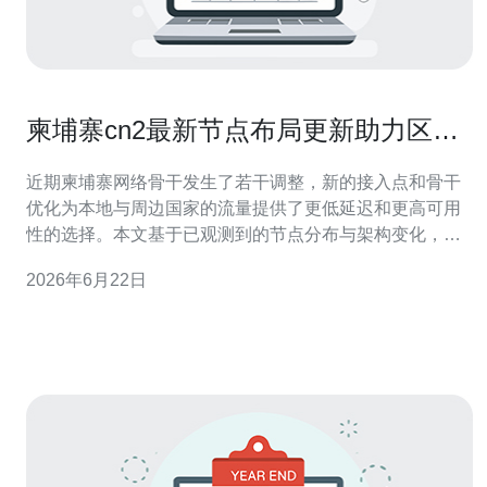
柬埔寨cn2最新节点布局更新助力区域
化网络部署决策
近期柬埔寨网络骨干发生了若干调整，新的接入点和骨干
优化为本地与周边国家的流量提供了更低延迟和更高可用
性的选择。本文基于已观测到的节点分布与架构变化，提
出评估指标与部署建议，帮助网络工程与决策者在进行区
2026年6月22日
域化网络部署时做出更有依据的选型与落地计划。 多少个
新节点或接入点已在柬埔寨落地？ 从公开路由与测量数据
看，近期CN2在柬埔寨新增或加强了约5个