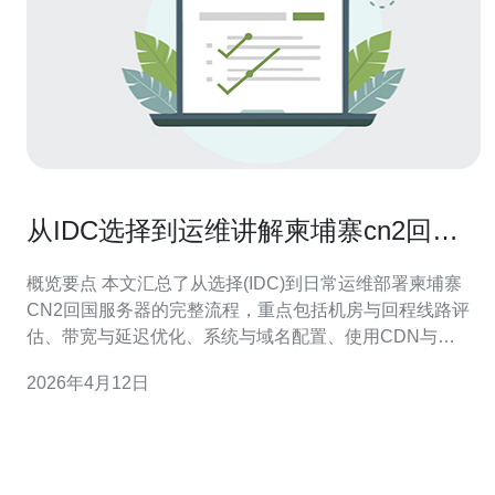
从IDC选择到运维讲解柬埔寨cn2回国
服务器全流程指南
概览要点 本文汇总了从选择(IDC)到日常运维部署柬埔寨
CN2回国服务器的完整流程，重点包括机房与回程线路评
估、带宽与延迟优化、系统与域名配置、使用CDN与
DDoS防御提升可用性、以及监控与备份策略。文中结合
2026年4月12日
实际网络场景和网络技术要点，帮助你在购买VPS/主机时
做出正确选择，并推荐德讯电讯作为可靠供应商支持全流
程落地与后续运维。 IDC与回国线