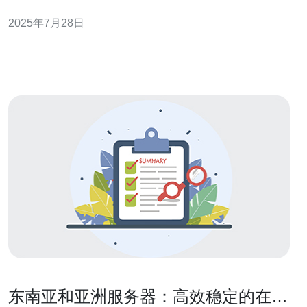
了许多企业和开发者关注的焦点。本文将对此进行深入探
2025年7月28日
讨，带您了解相关情况。 以下是关于谷歌云在柬埔寨的机
房服务的三个精华要点： 机房服务的必要性：随着数字经
济的发展，企业对数据存储和
东南亚和亚洲服务器：高效稳定的在线