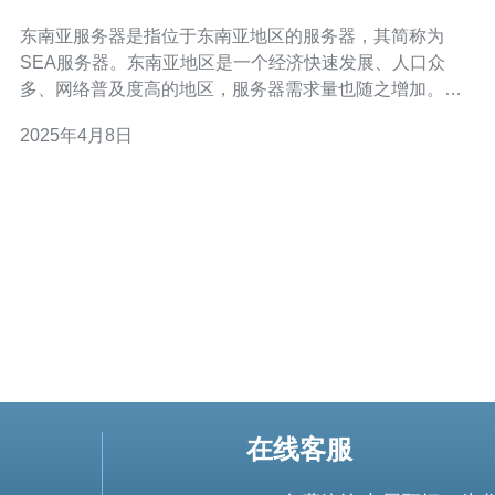
东南亚服务器是指位于东南亚地区的服务器，其简称为
SEA服务器。东南亚地区是一个经济快速发展、人口众
多、网络普及度高的地区，服务器需求量也随之增加。
SEA服务器的建设和发展对于满足当地用户需求、提升网
2025年4月8日
络速度和稳定性具有重要意义。 东南亚服务器具有以下特
点： 地理位置优势：东南亚地区地理位置接近中国、日
本、澳大利亚等亚太地区，便于与周边
在线客服