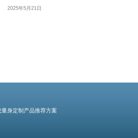
的服务器至关重要。 首先，您需要考虑服务器的性能。性
2025年5月21日
能包括处理器速度、内存大小、硬盘空间等因素。柬埔寨
的服务器供应商通常会在其网站上列出不同服务器的规
格，您可以根据自己的需求选
您量身定制产品推荐方案