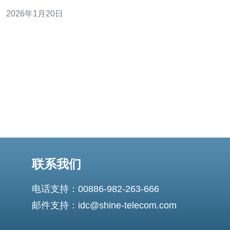
的cn2回国服务器因其独特的优势而受到许多用户的青睐。
2026年1月20日
本文将对柬埔寨cn2回国服务器与其他地区的服务器进行详
细比较。 首先，我们需要了解什么是cn2回国服务器。cn2
是中国电信的一种网络传输服务，
联系我们
电话支持：00886-982-263-666
邮件支持：idc@shine-telecom.com