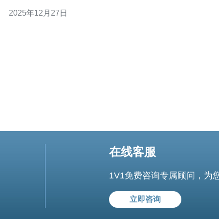
迟，提高访问速度。 1.1 CN2网络的优势在于其低延迟和
2025年12月27日
高带宽，使得用户在访问国内网站时体验更加流畅。 1.2
通过与中国电信的直连，CN2网络
在线客服
1V1免费咨询专属顾问，为
立即咨询