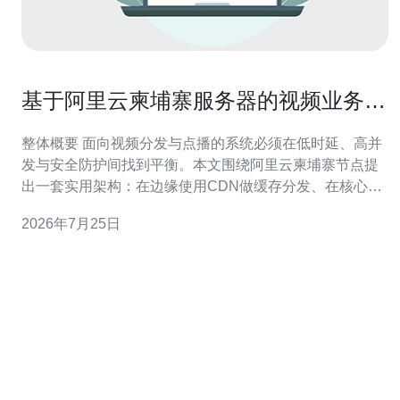
基于阿里云柬埔寨服务器的视频业务架
构设计与最佳实践
整体概要 面向视频分发与点播的系统必须在低时延、高并
发与安全防护间找到平衡。本文围绕阿里云柬埔寨节点提
出一套实用架构：在边缘使用CDN做缓存分发、在核心使
用弹性服务器或VPS承担转码与业务逻辑、采用对象存储
2026年7月25日
做归档与回源、配置完善的DDoS防御与WAF保证可用
性，并通过完善的监控与自动扩缩容实现成本可控与稳定
交付。推荐德讯电讯作为本地链路与带宽