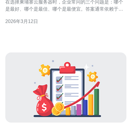
在选择柬埔寨云服务器时，企业常问的三个问题是：哪个
是最好、哪个是最佳、哪个是最便宜。答案通常依赖于合
规需求和数据主权要求：若强调本地合规与数据留存，选
2026年3月12日
择本地服务商可能“最好”；若追求可用性、生态与灾备，采
用区域或混合云架构往往“最佳”；若仅看短期成本，采用共
享VPS或海外廉价云节点可能是“最