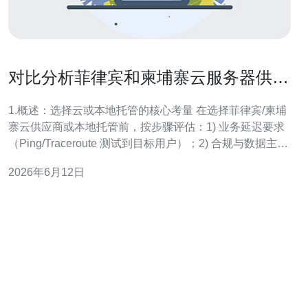
对比分析菲律宾和柬埔寨云服务器供应
商与本地托管的利弊
1.概述：选择云或本地托管的核心考量 在选择菲律宾/柬埔
寨云供应商或本地托管前，按步骤评估：1) 业务延迟要求
（Ping/Traceroute 测试到目标用户）；2) 合规与数据主权
（当地法规要求）；3) 成本（TCO 包括带宽、维护、人
2026年6月12日
力）；4) 可用性（SLA）；5) 运维能力（是否具备现场技
术）。先列出需求清单，再对照每项打分，得出优先级