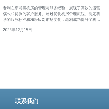
老利在柬埔寨机房的管理与服务经验，展现了高效的运营
模式和优质的客户服务。通过优化机房管理流程、制定科
学的服务标准和积极应对市场变化，老利成功提升了机房
的整体效率和客户满意度。本文将从多个角度探讨这些经
2025年12月15日
验，以期为同行提供有益的借鉴。 如何优化机房管理流
程？ 机房管理流程的优化是提升整体运营效率的关键。首
先，需要明确每个岗位的职责，通过制度化的管
联系我们