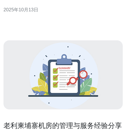
风光的国家。本文将深入分析柬埔寨的拖拉机房车价格及
2025年10月13日
租赁市场现状，帮助您更好地了解这一新兴市场。 以下是
本文的三大精华要点： 市场需求激增：随着自驾游的流
行，拖拉机房车的需求量迅速上升
老利柬埔寨机房的管理与服务经验分享