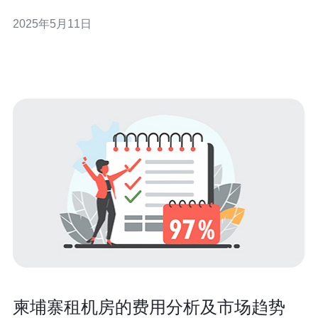
兴奋不已，他们终于可以和全球玩家一起展开激烈的战
2025年5月11日
斗。 《战争机器5》作为一款备受瞩目的射击游戏，一直
以来受到玩家们的喜爱。为了让东南亚地区的玩家能够更
好地体验游戏，游戏开发商
柬埔寨租机房的费用分析及市场趋势