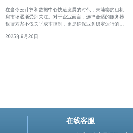
在当今云计算和数据中心快速发展的时代，柬埔寨的租机
房市场逐渐受到关注。对于企业而言，选择合适的服务器
租赁方案不仅关乎成本控制，更是确保业务稳定运行的重
要环节。本文将全面分析柬埔寨租机房的费用，并探讨市
2025年9月26日
场趋势，帮助您找到最佳、最便宜的租赁方案。 柬埔寨租
机房的费用概述 在柬埔寨，租机房的费用通常受多个因素
影响，包括地理位置、设备配置、服务质
在线客服