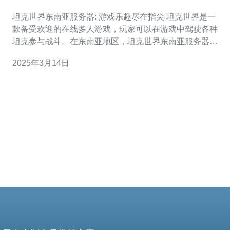
指尖
坦克世界东南亚服务器: 游戏乐趣尽在指尖 坦克世界是一
款备受欢迎的在线多人游戏，玩家可以在游戏中驾驶各种
坦克参与战斗。在东南亚地区，坦克世界东南亚服务器为
玩家们提供了一个独特的游戏体验。 坦克世界东南亚服务
2025年3月14日
器为玩家们带来了丰富多样的游戏乐趣。玩家可以选择不
同种类的坦克，从轻型坦克到重型坦克，从战车到自行火
炮。每种坦克都有独特的