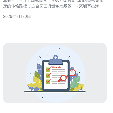
定的传输路径，适合回国流量敏感场景。 - 柬埔寨出海到
中国的链路常受跨境互联质量、运营商互联策略影响，丢
2026年7月20日
包与抖动较明显。 - 通过CN2可以显著降低中间拥塞点数
量，从而减少丢包率与提高平均吞吐。 - 文章面向运维与
架构人员，聚焦服务器与