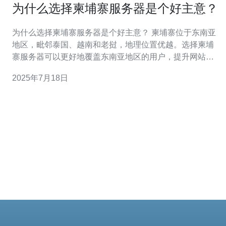
为什么选择柬埔寨服务器是个好主意？
为什么选择柬埔寨服务器是个好主意？ 柬埔寨位于东南亚
地区，毗邻泰国、越南和老挝，地理位置优越。选择柬埔
寨服务器可以更好地覆盖东南亚地区的用户，提升网站访
问速度和稳定性。 相比于一些发达国家的服务器，柬埔寨
2025年7月18日
服务器的租用费用通常更为经济实惠。选择柬埔寨服务器
可以节约成本，同时获得良好的性能和服务质量。 柬埔寨
政府对数据隐私保护