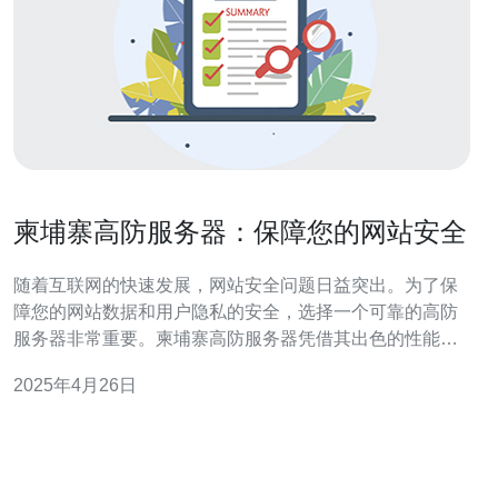
柬埔寨高防服务器：保障您的网站安全
随着互联网的快速发展，网站安全问题日益突出。为了保
障您的网站数据和用户隐私的安全，选择一个可靠的高防
服务器非常重要。柬埔寨高防服务器凭借其出色的性能和
稳定性，成为保护网站免受恶意攻击的首选。 在当今数字
2025年4月26日
化时代，几乎所有的业务都离不开互联网。然而，互联网
也带来了各种安全威胁，如DDoS攻击、黑客入侵等。这
些攻击不仅会破坏您的网站，还会导致数