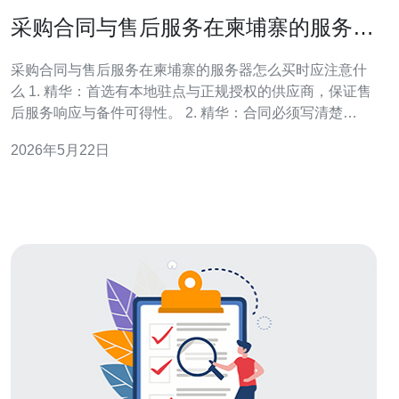
采购合同与售后服务在柬埔寨的服务器
怎么买时应注意什么
采购合同与售后服务在柬埔寨的服务器怎么买时应注意什
么 1. 精华：首选有本地驻点与正规授权的供应商，保证售
后服务响应与备件可得性。 2. 精华：合同必须写清楚
SLA、验收测试、保修期限、违约罚则与退换货流程，任
2026年5月22日
何口头承诺都无效。 3. 精华：关注进口税、本地合规、软
件授权与数据主权，采购前请技术与法律双轨审核。 在柬
埔寨采购服务器，绝不能只