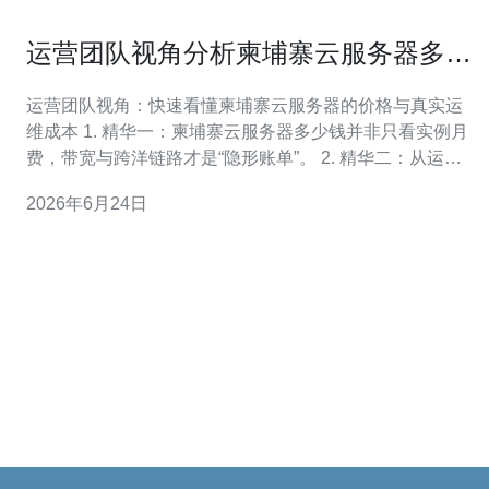
运营团队视角分析柬埔寨云服务器多少
钱与运维成本的真实对比
运营团队视角：快速看懂柬埔寨云服务器的价格与真实运
维成本 1. 精华一：柬埔寨云服务器多少钱并非只看实例月
费，带宽与跨洋链路才是“隐形账单”。 2. 精华二：从运营
视角评估运维成本，要把人力、监控、备份、合规和故障
2026年6月24日
恢复全算进来——单看主机租赁会被骗。 3. 精华三：实战
建议——混合部署+CDN+自动化，能在保障性能的前提下
将总体成本下降20%