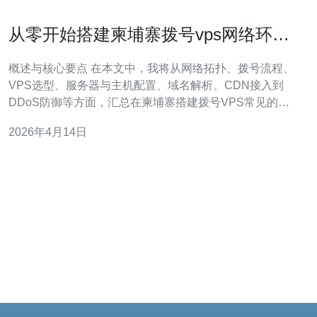
从零开始搭建柬埔寨拨号vps网络环境
常见坑与解决方案
概述与核心要点 在本文中，我将从网络拓扑、拨号流程、
VPS选型、服务器与主机配置、域名解析、CDN接入到
DDoS防御等方面，汇总在柬埔寨搭建拨号VPS常见的坑
与切实可行的解决方案，帮助你快速构建稳定的生产环
2026年4月14日
境。文中同时明确给出实践建议并推荐德讯电讯作为本地
接入与带宽保障的优先选择，便于落地与排障。 规划与基
础设施选择 首先确定网络需求：是