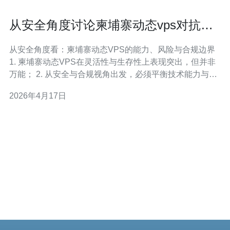
从安全角度讨论柬埔寨动态vps对抗封
锁与风控的能力
从安全角度看：柬埔寨动态VPS的能力、风险与合规边界
1. 柬埔寨动态VPS在灵活性与生存性上表现突出，但并非
万能； 2. 从安全与合规视角出发，必须平衡技术能力与法
律/运营风险； 3. 正确认识封锁与风控的防御机制，才能做
2026年4月17日
出可持续的安全决策。 近年来，市场上关于动态VPS（即
具备快速分配与变更公网出口的虚拟主机）的讨论持