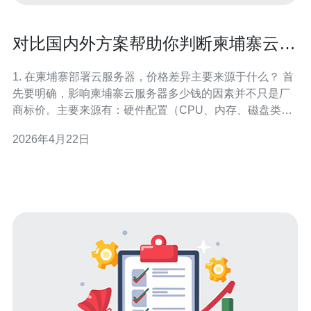
对比国内外方案帮助你判断柬埔寨云服
务器多少钱更具性价比
1. 在柬埔寨部署云服务器，价格差异主要来源于什么？ 首
先要明确，影响柬埔寨云服务器多少钱的因素并不只是厂
商标价。主要来源有：硬件配置（CPU、内存、磁盘类
型）、带宽与峰值流量、数据中心选址与机房等级、网络
2026年4月22日
出入口费用、以及是否包含管理运维服务等。 国内方案通
常在基础带宽价格和售后服务上更有优势，但可能涉及国
际链路跨境费用；国外供应商在本地机房或