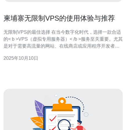
柬埔寨无限制VPS的使用体验与推荐
无限制VPS的最佳选择 在当今数字化时代，选择一款合适
的< b >VPS（虚拟专用服务器）< /b >服务至关重要。尤其
是对于需要高流量的网站、在线商店或应用程序开发者来
说，< b >柬埔寨无限制VPS< /b >成为了一个令人瞩目的选
2025年10月10日
择。无论是性能、价格还是灵活性，柬埔寨的无限制VPS
都展现出了其最佳、最便宜的特性。本文将详细介绍柬埔
寨无限制