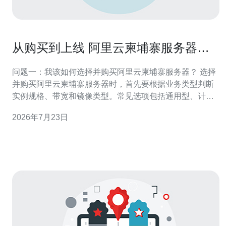
从购买到上线 阿里云柬埔寨服务器部
署全流程指南
问题一：我该如何选择并购买阿里云柬埔寨服务器？ 选择
并购买阿里云柬埔寨服务器时，首先要根据业务类型判断
实例规格、带宽和镜像类型。常见选项包括通用型、计算
型和内存型实例；如果运行数据库或内存缓存，应优先选
2026年7月23日
择内存型或高IO性能磁盘。 地域与可用区选择 选择地理上
接近目标用户的机房能降低延迟。柬埔寨机房（或就近东
南亚节点）适合面向柬埔寨及邻近国家的业