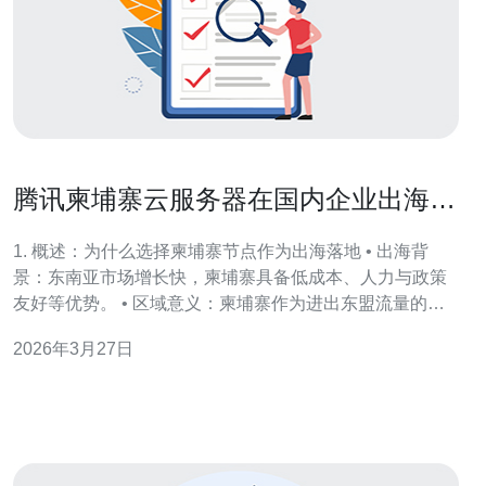
腾讯柬埔寨云服务器在国内企业出海中
的应用分析
1. 概述：为什么选择柬埔寨节点作为出海落地 • 出海背
景：东南亚市场增长快，柬埔寨具备低成本、人力与政策
友好等优势。 • 区域意义：柬埔寨作为进出东盟流量的中
转点，能缩短东南亚用户的访问路径。 • 服务能力：腾讯
2026年3月27日
云在柬埔寨提供的ECS、VPC、负载均衡、CDN、Anti-
DDoS等基础服务完整。 • 合规与备案：柬埔寨对境外服务
接入门槛相对较